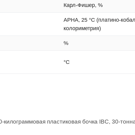
Карл-Фишер, %
APHA, 25 °C (платино-коба
колориметрия)
%
°C
0-килограммовая пластиковая бочка IBC, 30-тонн