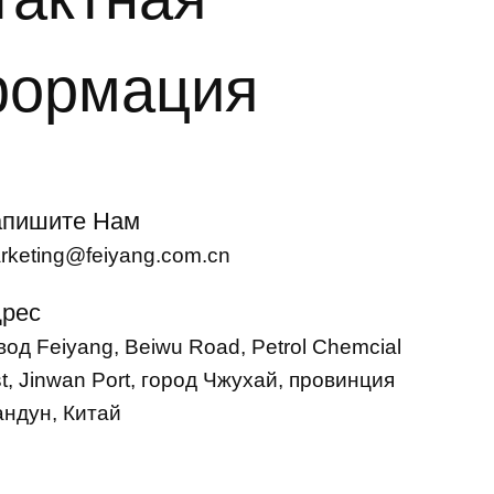
ормация
пишите Нам
rketing@feiyang.com.cn
рес
вод Feiyang, Beiwu Road, Petrol Chemcial
st, Jinwan Port, город Чжухай, провинция
андун, Китай
French