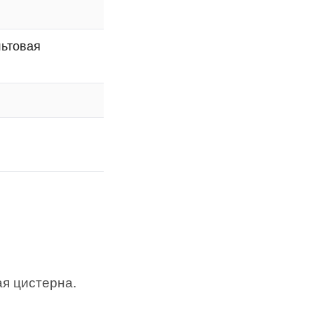
льтовая
ая цистерна.