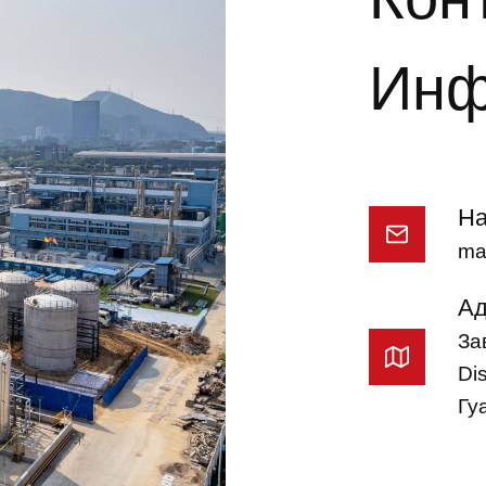
Инф
На
ma
Ад
За
Di
Гу