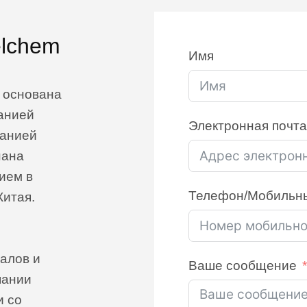
elchem
Имя
 основана
панией
Электронная почта
панией
нана
ием в
Телефон/Мобильн
итая.
алов и
Ваше сообщение
пании
и со