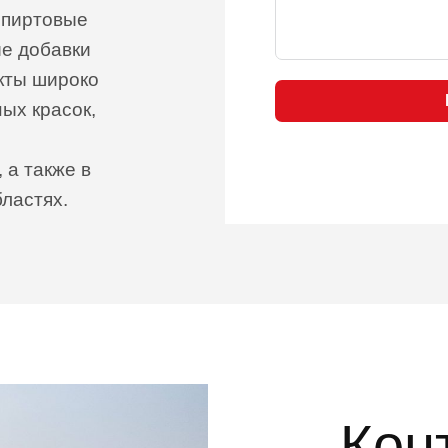
спиртовые
е добавки
кты широко
ных красок,
 а также в
бластях.
Кон