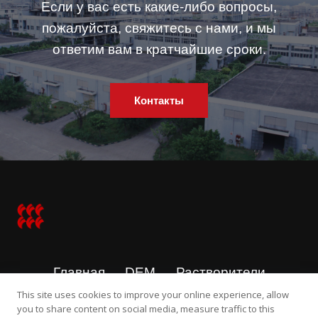
Если у вас есть какие-либо вопросы,
пожалуйста, свяжитесь с нами, и мы
ответим вам в кратчайшие сроки.
Контакты
French
Portuguese
Vietnamese
Turkish
Thai
Spanish
Главная
DEM
Растворители
Japanese
This site uses cookies to improve your online experience, allow
О нас
Indonesian
you to share content on social media, measure traffic to this