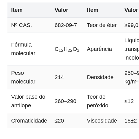
Item
Valor
Item
Valor
Nº CAS.
682-09-7
Teor de éter
≥99,0
Líqui
Fórmula
C
H
O
Aparência
trans
12
22
3
molecular
incolo
Peso
950–
214
Densidade
molecular
kg/m³
Valor base do
Teor de
260–290
≤12
antílope
peróxido
Cromaticidade
≤20
Viscosidade
15±2