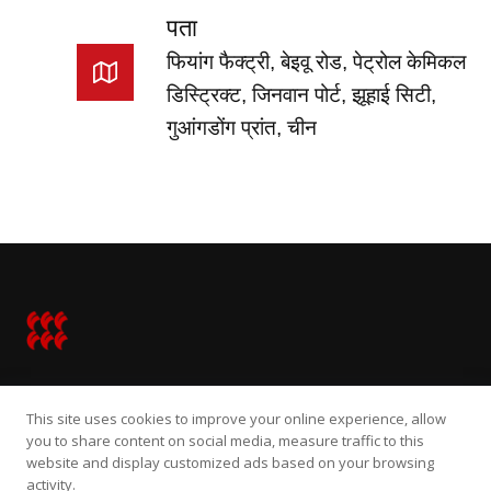
पता
फियांग फैक्ट्री, बेइवू रोड, पेट्रोल केमिकल
डिस्ट्रिक्ट, जिनवान पोर्ट, झूहाई सिटी,
गुआंगडोंग प्रांत, चीन
French
Portuguese
Vietnamese
Turkish
Thai
Spanish
Russian
होम
डेटा एक्सप्लोरेशन मॉडल
द्रविकारक
This site uses cookies to improve your online experience, allow
Japanese
you to share content on social media, measure traffic to this
के बारे में
website and display customized ads based on your browsing
Indonesian
activity.