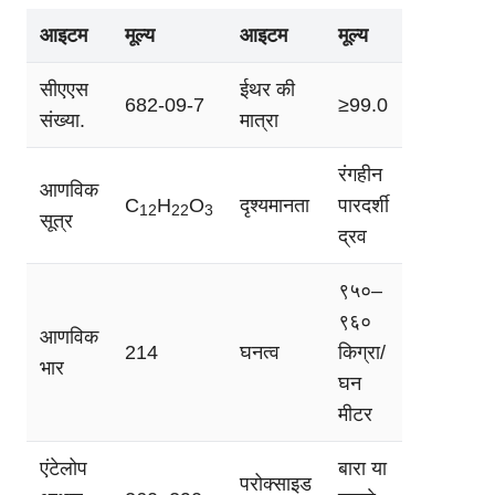
आइटम
मूल्य
आइटम
मूल्य
सीएएस
ईथर की
682-09-7
≥99.0
संख्या.
मात्रा
रंगहीन
आणविक
C
H
O
दृश्यमानता
पारदर्शी
12
22
3
सूत्र
द्रव
९५०–
९६०
आणविक
214
घनत्व
किग्रा/
भार
घन
मीटर
एंटेलोप
बारा या
परोक्साइड