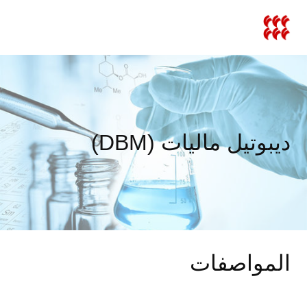
نتقل
لى
لمحتوى
ديبوتيل ماليات (DBM)
المواصفات