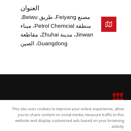
العنوان
مصنع Feiyang، طريق Beiwu،
منطقة Petrol Chemcial، ميناء
Jinwan، مدينة Zhuhai، مقاطعة
Guangdong، الصين
French
Portuguese
Vietnamese
Turkish
Thai
Spanish
Russian
This site uses cookies to improve your online experience, allow
Japanese
you to share content on social media, measure traffic to this
الصفحة الرئيسية
DEM
المذيبات
حول
website and display customized ads based on your browsing
Indonesian
activity.