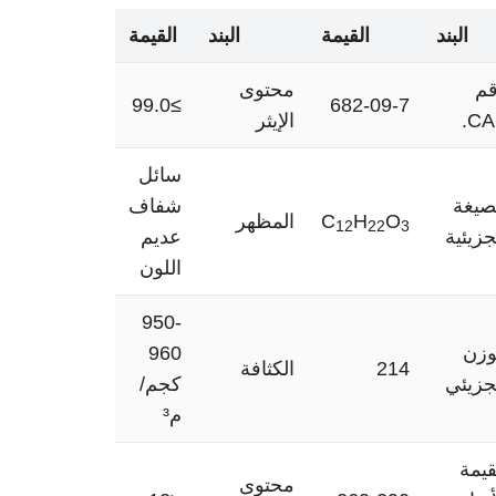
البند
القيمة
البند
القيمة
م
محتوى
≥99.0
682-09-7
CA
الإيثر
سائل
صيغة
شفاف
O
H
C
المظهر
12
22
3
جزيئية
عديم
اللون
950-
وزن
960
214
الكثافة
جزيئي
كجم/
م³
قيمة
محتوى