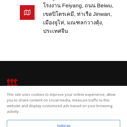
โรงงาน Feiyang, ถนน Beiwu,
เขตปิโตรเคมี, ท่าเรือ Jinwan,
เมืองจูไห่, มณฑลกวางตุ้ง,
ประเทศจีน
French
Portuguese
Vietnamese
Turkish
Spanish
Russian
Japanese
This site uses cookies to improve your online experience, allow
Indonesian
you to share content on social media, measure traffic to this
หน้าแรก
DEM
ตัวทำละลาย
เกี่ยวกับ
website and display customized ads based on your browsing
Hindi
activity.
German
Settings