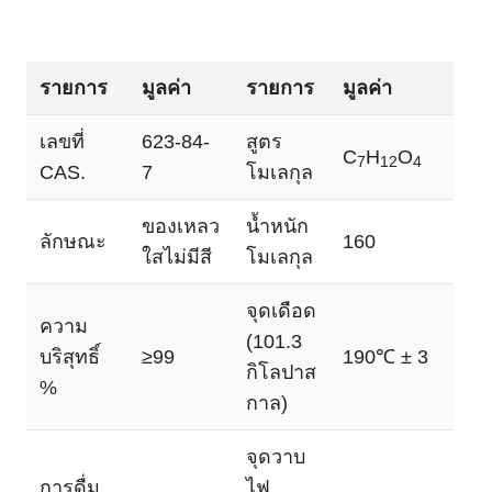
รายการ
มูลค่า
รายการ
มูลค่า
เลขที่
623-84-
สูตร
C
H
O
7
12
4
CAS.
7
โมเลกุล
ของเหลว
น้ำหนัก
ลักษณะ
160
ใสไม่มีสี
โมเลกุล
จุดเดือด
ความ
(101.3
บริสุทธิ์
≥99
190℃ ± 3
กิโลปาส
%
กาล)
จุดวาบ
การดื่ม
ไฟ