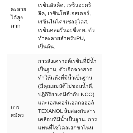
เรซินอัลคิด, เรซินอะคริ
ละลาย
ลิค, เรซินโพลีเอสเตอร์,
ได้สูง
เรซินไนโตรเซลลูโลส,
มาก
เรซินคลอรีนอะซีเตท, ตัว
ทำละลายสำหรับPU,
เป็นต้น.
การสังเคราะห์เรซินที่มีน้ำ
เป็นฐาน, ตัวเจือจางสาร
ทำให้แห้งที่มีน้ำเป็นฐาน
(มีคุณสมบัติไม่ชอบน้ำดี,
ปฏิกิริยาเคมีต่ำกับ NCO)
และเอสเตอร์แอลกอฮอล์
การ
TEXANOL สิบสองกับสาร
สมัคร
เคลือบที่มีน้ำเป็นฐาน. การ
แทนที่ไซโคลเฮกซาโนน