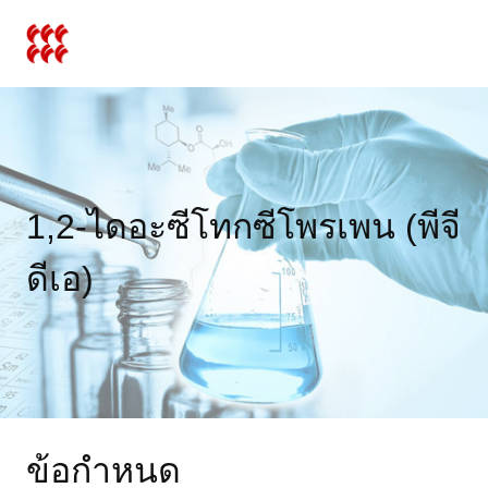
ข้าม
ไป
ยัง
เนื้อหา
1,2-ไดอะซีโทกซีโพรเพน (พีจี
ดีเอ)
ข้อกำหนด