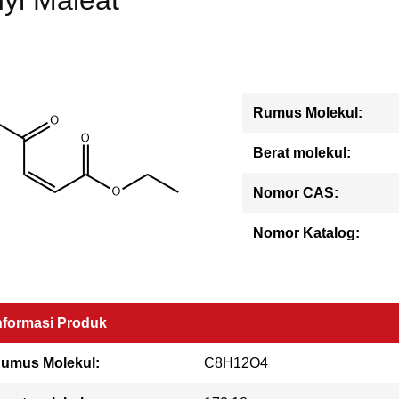
hyl Maleat
Rumus Molekul:
Berat molekul:
Nomor CAS:
Nomor Katalog:
nformasi Produk
umus Molekul:
C8H12O4