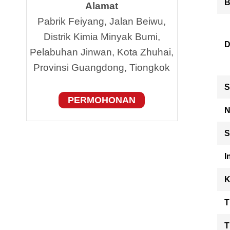
B
Alamat
Pabrik Feiyang, Jalan Beiwu,
Distrik Kimia Minyak Bumi,
D
Pelabuhan Jinwan, Kota Zhuhai,
Provinsi Guangdong, Tiongkok
S
PERMOHONAN
N
S
I
K
T
T