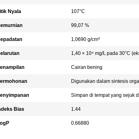
itik Nyala
107°C
emurnian
99,07 %
epadatan
1,0690 g/cm³
elarutan
1,40 × 10⁴ mg/L pada 30°C (ek
enampilan
Cairan bening
ermohonan
Digunakan dalam sintesis org
enyimpanan
Simpan di tempat yang sejuk dan
ndeks Bias
1.44
ogP
0.66880