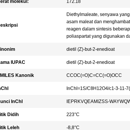
erat molekul:
172.18
Diethylmaleate, senyawa yang m
asam maleat dan menghambat 
eskripsi
reagen dalam sintesis bebera
poliaspartat yang digunakan da
inonim
dietil (Z)-but-2-enedioat
ama IUPAC
dietil (Z)-but-2-enedioat
MILES Kanonik
CCOC(=O)C=CC(=O)OCC
nChI
InChI=1S/C8H12O4/c1-3-11-7(9
unci InChI
IEPRKVQEAMIZSS-WAYWQ
itik Didih
223°C
itik Leleh
-8,8°C