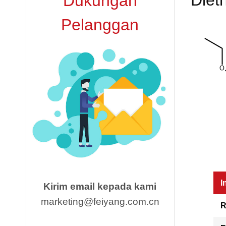
Diet
Dukungan
Pelanggan
I
Kirim email kepada kami
marketing@feiyang.com.cn
R