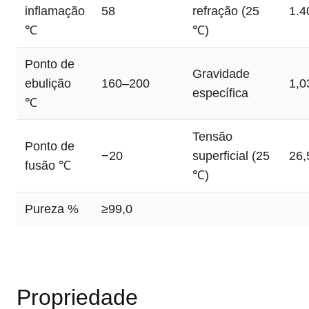
inflamação
58
refração (25
1.4
℃
℃)
Ponto de
Gravidade
ebulição
160–200
1,0
específica
℃
Tensão
Ponto de
−20
superficial (25
26
fusão ℃
℃)
Pureza %
≥99,0
Propriedade