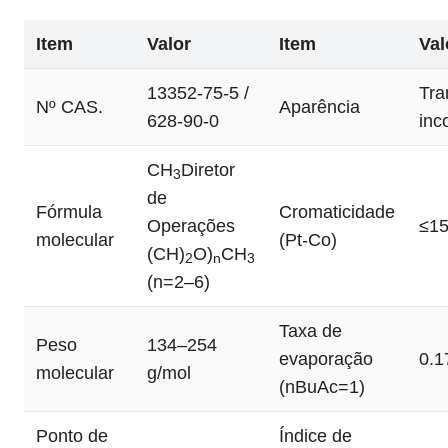
Item
Valor
Item
Val
13352-75-5 /
Tra
Nº CAS.
Aparência
628-90-0
inc
CH
Diretor
3
de
Fórmula
Cromaticidade
Operações
≤1
molecular
(Pt-Co)
(CH)
O)
CH
2
n
3
(n=2–6)
Taxa de
Peso
134–254
evaporação
0.1
molecular
g/mol
(nBuAc=1)
Ponto de
Índice de