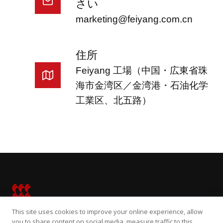
さい
marketing@feiyang.com.cn
住所
Feiyang 工場（中国・広東省珠
海市金湾区／金湾港・石油化学
工業区、北五路）
French
Portuguese
Vietnamese
Turkish
Thai
Spanish
Russian
This site uses cookies to improve your online experience, allow
Indonesian
you to share content on social media, measure traffic to this