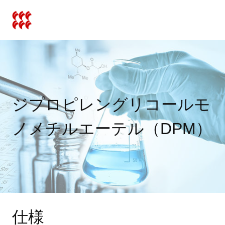
コ
ン
テ
ン
ツ
へ
ス
ジプロピレングリコールモ
キ
ノメチルエーテル（DPM）
ッ
プ
仕様