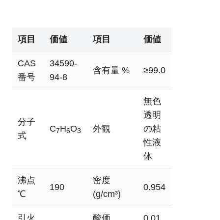
項目
価値
項目
価値
CAS
34590-
含有量 %
≥99.0
番号
94-8
無色
透明
分子
C
H
O
外観
の粘
7
6
3
式
性液
体
沸点
密度
190
0.954
℃
(g/cm³)
引火
酸価
0.01