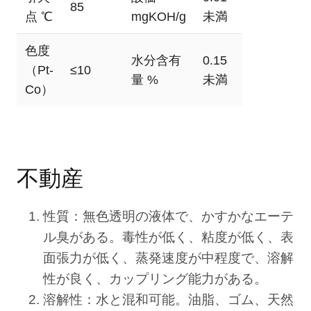
85
点 ℃
mgKOH/g
未満
色度
水分含有
0.15
（Pt-
≤10
量 %
未満
Co）
不動産
性質：無色透明の液体で、かすかなエーテ
ル臭がある。毒性が低く、粘度が低く、表
面張力が低く、蒸発速度が中程度で、溶解
性が良く、カップリング能力がある。
溶解性：水と混和可能。油脂、ゴム、天然