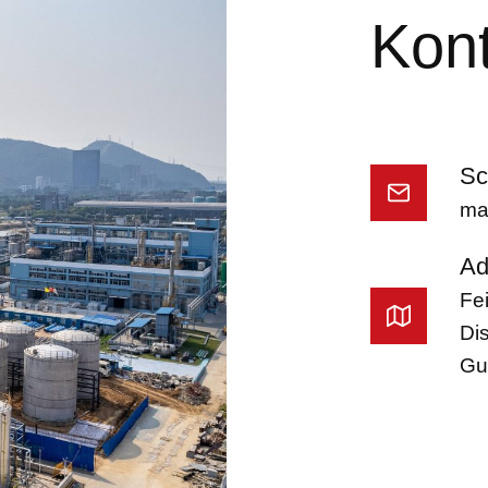
Kon
Sc
ma
Ad
Fe
Dis
Gu