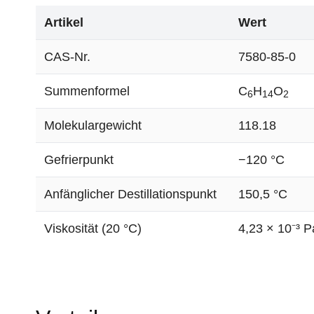
Artikel
Wert
CAS-Nr.
7580-85-0
Summenformel
C
H
O
6
14
2
Molekulargewicht
118.18
Gefrierpunkt
−120 °C
Anfänglicher Destillationspunkt
150,5 °C
Viskosität (20 °C)
4,23 × 10⁻³ P