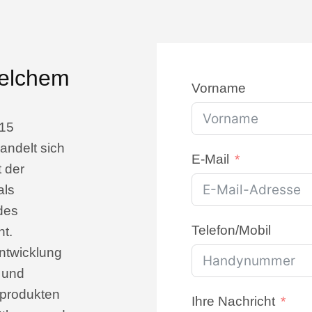
velchem
Vorname
015
andelt sich
E-Mail
 der
als
des
Telefon/Mobil
t.
ntwicklung
 und
tprodukten
Ihre Nachricht