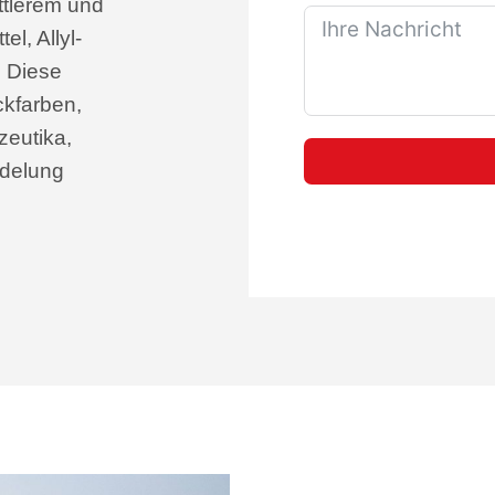
ttlerem und
l, Allyl-
. Diese
ckfarben,
zeutika,
edelung