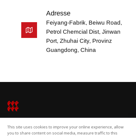
Adresse
Feiyang-Fabrik, Beiwu Road,
Petrol Chemcial Dist, Jinwan
Port, Zhuhai City, Provinz
Guangdong, China
French
Portuguese
Vietnamese
Turkish
Thai
Spanish
Russian
This site uses cookies to improve your online experience, allow
Startseite
DEM
Lösungsmittel
Über
Japanese
you to share content on social media, measure traffic to this