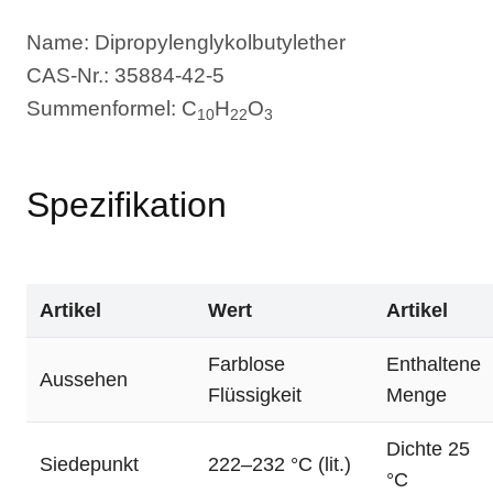
Name: Dipropylenglykolbutylether
CAS-Nr.: 35884-42-5
Summenformel: C
H
O
10
22
3
Spezifikation
Artikel
Wert
Artikel
Farblose
Enthaltene
Aussehen
Flüssigkeit
Menge
Dichte 25
Siedepunkt
222–232 °C (lit.)
°C